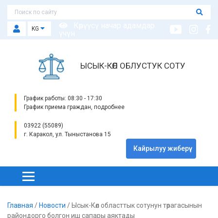
Көрүүсү начар адамдар
KG
үчүн
ЫСЫК-КӨЛ ОБЛУСТУК СОТУ
График работы: 08:30 - 17:30
График приема граждан, подробнее
03922 (55089)
г. Каракол, ул. Тыныстанова 15
Кайрылуу жиберүү
Главная
/
Новости
/
Ысык-Көл областтык сотунун төрагасынын
райондорго болгон иш сапары аяктады