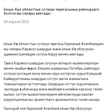
Ысык-Көл областтык сотунун төрагасынын райондорго
болгон иш сапары аяктады
04 апреля 2025
Ысык-Көл областтык сотунун төрагасы Нуркалый Асанбаевдин
иш сапары Каракол шаардык жана Ысык-Көл облусунун
административдик сотуна баруу менен аяктады
Төрага Каракол шаардык сотунун аппарат кызматкерлери
менен жыйын өткөрүп, Бишкек шаарынын Октябрь райондук
сотунун ротация жолу менен орун которгон судья Күмүшай
Баймуратованы шаардык соттун эмгек жамаатына
тааныштырып куттуктады. Шаардык соттун судьяларына
иштерди өз убагында жана мыйзамга ылайык кароону талап
кылып, соттун кызматкерлерине ийгиликтерди каалап
коррупциялык иш-аракеттерге аралашпоону талап кылды.
Ошондой эле Нуркалый Асанбаев Ысык-Көл облусунун