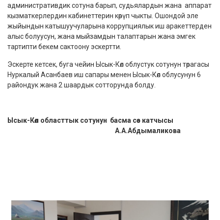
административдик сотуна барып, судьялардын жана аппарат
кызматкерлердин кабинеттерин көрүп чыкты. Ошондой эле
жыйындын катышуучуларына коррупциялык иш аракеттерден
алыс болуусун, жана мыйзамдын талаптарын жана эмгек
тартипти бекем сактоону эскертти.
Эскерте кетсек, буга чейин Ысык-Көл облустук сотунун төрагасы
Нуркалый Асанбаев иш сапары менен Ысык-Көл облусунун 6
райондук жана 2 шаардык сотторунда болду.
Ысык-Көл областтык сотунун
басма сөз катчысы
А.А.Абдымаликова