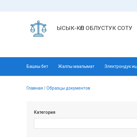
ЫСЫК-КӨЛ ОБЛУСТУК СОТУ
Башкы бет
Жалпы маалымат
Электрондук иш
Главная
/
Образцы документов
Категория