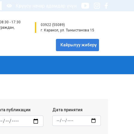
Көрүүсү начар адамдар үчүн
8:30 - 17:30
03922 (55089)
граждан,
г. Каракол, ул. Тыныстанова 15
Кайрылуу жиберүү
та публикации
Дата принятия