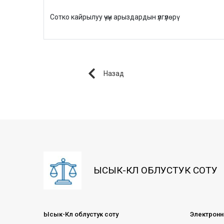
Сотко кайрылуу үчүн арыздардын үлгүлөрү
Назад
ЫСЫК-КӨЛ ОБЛУСТУК СОТУ
Ысык-Көл облустук соту
Электронн