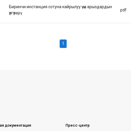
Биринчи инстанция сотуна кайрылуу үчүн арыздардын
pdf
үлгүлөрү
1
ая документация
Пресс-центр