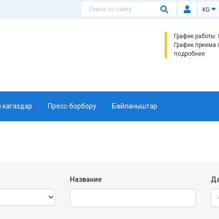
KG
График работы: 0
График приема 
подробнее
 кагаздар
Пресс-борбору
Байланыштар
Название
Да