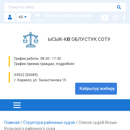
Көрүүсү начар адамдар
KG
үчүн
ЫСЫК-КӨЛ ОБЛУСТУК СОТУ
График работы: 08:30 - 17:30
График приема граждан, подробнее
03922 (55089)
г. Каракол, ул. Тыныстанова 15
Кайрылуу жиберүү
Главная
/
Структура районных судов
/
Список судей Иссык-
Кульского районного суда