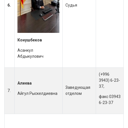
6.
Судья
Конушбеков
Асанкул
Абдыкулович
(+996
3943) 6-23-
Алиева
37,
Заведующая
7.
Айгул Рыскелдиевна
отделом
факс 03943
6-23-37